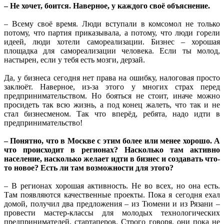
– Не хочет, боится. Наверное, у каждого своё объяснение.
– Всему своё время. Люди вступали в комсомол не только
потому, что партия приказывала, а потому, что люди горели
идеей, люди хотели самореализации. Бизнес – хорошая
площадка для самореализации человека. Если ты молод,
настырен, если у тебя есть мозги, дерзай.
Да, у бизнеса сегодня нет права на ошибку, налоговая просто
заклюёт. Наверное, из-за этого у многих страх перед
предпринимательством. Но бояться не стоит, иначе можно
просидеть так всю жизнь, а под конец жалеть, что так и не
стал бизнесменом. Так что вперёд, ребята, надо идти в
предпринимательство!
– Понятно, что в Москве с этим более или менее хорошо. А
что происходит в регионах? Насколько там активно
население, насколько желает идти в бизнес и создавать что-
то новое? Есть ли там возможности для этого?
– В регионах хорошая активность. Не во всех, но она есть.
Там появляются качественные проекты. Пока я сегодня ехал
домой, получил два предложения – из Тюмени и из Рязани –
провести мастер-классы для молодых технологических
предпринимателей, стартаперов. Строго говоря, они пока не