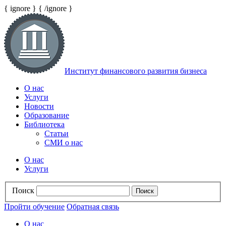
{ ignore }
{ /ignore }
Институт финансового развития бизнеса
О наc
Услуги
Новости
Образование
Библиотека
Статьи
СМИ о нас
О наc
Услуги
Поиск
Пройти обучение
Обратная связь
О наc