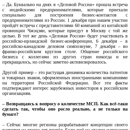
– Да. Буквально на днях в «Деловой России» прошла встреча
с индийскими предпринимателями, которые приехали
специально для построения бизнес-контактов с
предпринимателями из России. 1 декабря при нашем участии
пройдёт встреча с представителями 60 компаний из китайской
провинции Чжэцзян, которые приедут в Москву с той же
целью. В тот же день «Деловая Россия» будет участвовать в
российско-ирландской бизнес-конференции, 6 декабря – в
российско-канадском деловом симпозиуме, 7 декабря – во
франко-российском круглом столе. Общение российского
бизнеса с коллегами из других стран никогда и не
прекращалось, но сейчас заметно активизировалось.
Другой пример – это растущая динамика количества патентов
и товарных знаков, оформленных иностранными компаниями
на территории Российской Федерации. Все эти факты
подтверждают интерес зарубежных инвесторов к российским
организациям.
– Возвращаясь к вопросу о количестве МСП. Как всё-таки
сделать так, чтобы оно росло реально, а не только на
бумаге?
– Сейчас многие регионы разрабатывают концепции своего
развития на много лет вперёд. Если ещё на стадии написания