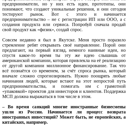
предприниматели, но у них есть идеи, прототипы, они
понимают, что создают уникальные решения, и они сегодня
тестируют рынок. Вот с этого и начинается
предпринимательство – не с регистрации ИП или ООО, а с
создания продукта или сервиса. Попробуй сначала продай
свой продукт как «физик», создай спрос.
Совсем недавно я был в Якутске. Меня просто поразило
стремление ребят открывать своё направление. Порой они
предлагают, на первый взгляд, немного наивные идеи, но
спустя какое-то время ты эту же идею слышишь от
американской компании, которая привлекла на её реализацию
от другой компании миллионное финансирование. Так что
всё познаётся со временем, за счёт спроса рынка, который
вначале сложно спрогнозировать. Нужно поощрять любые
начинания людей, которые встают на этот непростой путь
предпринимательства, и помогать им с грамотной
«упаковкой» проектов для инвесторов и клиентов. Поддержка
МСП должна выражаться в том числе в этом.
– Во время санкций многие иностранные бизнесмены
ушли из России. Начинается ли процесс возврата
иностранных инвестиций? Может быть, не европейских, а
китайских, например.