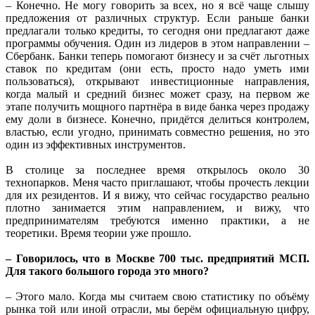
– Конечно. Не могу говорить за всех, но я всё чаще слышу
предложения от различных структур. Если раньше банки
предлагали только кредиты, то сегодня они предлагают даже
программы обучения. Один из лидеров в этом направлении –
Сбербанк. Банки теперь помогают бизнесу и за счёт льготных
ставок по кредитам (они есть, просто надо уметь ими
пользоваться), открывают инвестиционные направления,
когда малый и средний бизнес может сразу, на первом же
этапе получить мощного партнёра в виде банка через продажу
ему доли в бизнесе. Конечно, придётся делиться контролем,
властью, если угодно, принимать совместно решения, но это
один из эффективных инструментов.
В столице за последнее время открылось около 30
технопарков. Меня часто приглашают, чтобы прочесть лекции
для их резидентов. И я вижу, что сейчас государство реально
плотно занимается этим направлением, и вижу, что
предпринимателям требуются именно практики, а не
теоретики. Время теории уже прошло.
– Говорилось, что в Москве 700 тыс. предприятий МСП.
Для такого большого города это много?
– Этого мало. Когда мы считаем свою статистику по объёму
рынка той или иной отрасли, мы берём официальную цифру,