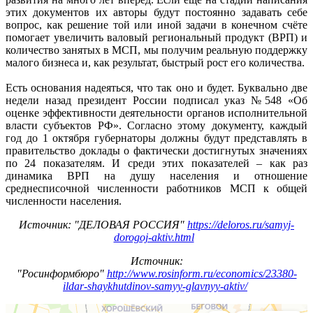
этих документов их авторы будут постоянно задавать себе
вопрос, как решение той или иной задачи в конечном счёте
помогает увеличить валовый региональный продукт (ВРП) и
количество занятых в МСП, мы получим реальную поддержку
малого бизнеса и, как результат, быстрый рост его количества.
Есть основания надеяться, что так оно и будет. Буквально две
недели назад президент России подписал указ №548 «Об
оценке эффективности деятельности органов исполнительной
власти субъектов РФ». Согласно этому документу, каждый
год до 1 октября губернаторы должны будут представлять в
правительство доклады о фактически достигнутых значениях
по 24 показателям. И среди этих показателей – как раз
динамика ВРП на душу населения и отношение
среднесписочной численности работников МСП к общей
численности населения.
Источник: "ДЕЛОВАЯ РОССИЯ"
https://deloros.ru/samyj-
dorogoj-aktiv.html
Источник:
"Росинформбюро"
http://www.rosinform.ru/economics/23380-
ildar-shaykhutdinov-samyy-glavnyy-aktiv/