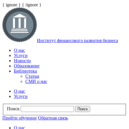
{ ignore }
{ /ignore }
Институт финансового развития бизнеса
О наc
Услуги
Новости
Образование
Библиотека
Статьи
СМИ о нас
О наc
Услуги
Поиск
Пройти обучение
Обратная связь
О наc