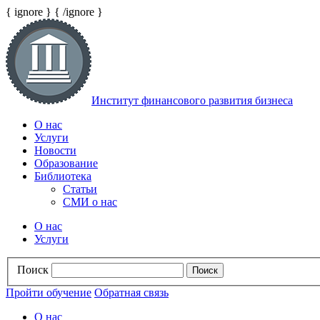
{ ignore }
{ /ignore }
Институт финансового развития бизнеса
О наc
Услуги
Новости
Образование
Библиотека
Статьи
СМИ о нас
О наc
Услуги
Поиск
Пройти обучение
Обратная связь
О наc